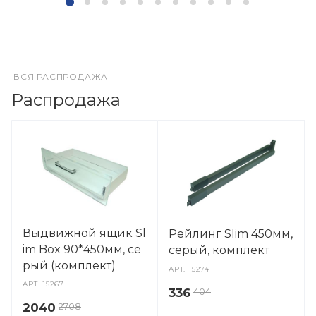
ВСЯ РАСПРОДАЖА
Распродажа
Выдвижной ящик Sl
Рейлинг Slim 450мм,
im Box 90*450мм, се
серый, комплект
рый (комплект)
АРТ.
15274
АРТ.
15267
336
404
2040
2708