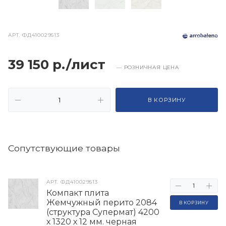
АРТ.
ФД410029513
39 150 р./лист
— РОЗНИЧНАЯ ЦЕНА
В КОРЗИНУ
Cопутствующие товары
АРТ.
ФД410029513
Компакт плита
Жемчужный перито 2084
В КОРЗИНУ
(структура Супермат) 4200
х 1320 х 12 мм. черная