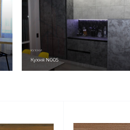
КУХНИ
Кухня N005