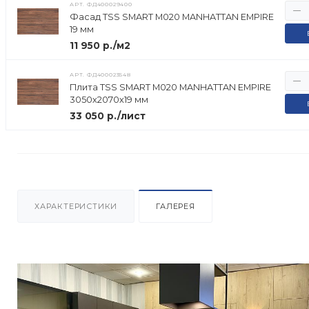
АРТ.
ФД400029400
Фасад TSS SMART M020 MANHATTAN EMPIRE
19 мм
11 950 р./м2
АРТ.
ФД400023548
Плита TSS SMART M020 MANHATTAN EMPIRE
3050х2070х19 мм
33 050 р./лист
ХАРАКТЕРИСТИКИ
ГАЛЕРЕЯ