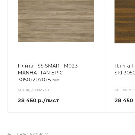
Плита TSS SMART M023
Плита 
MANHATTAN EPIC
SKI 305
3050х2070х8 мм
АРТ.
ФД400023581
АРТ.
ФД400
28 450 р./лист
28 450
НАЗАД К СПИСКУ