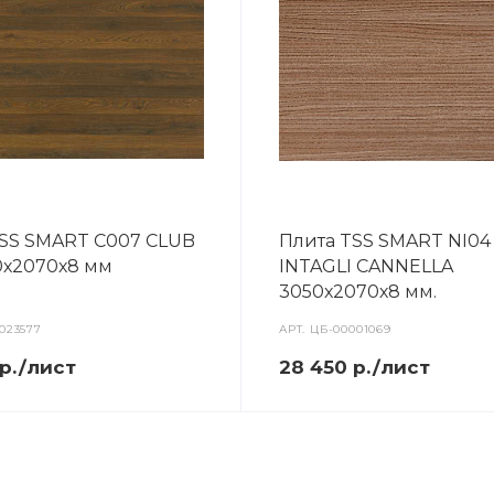
TSS SMART C007 CLUB
Плита TSS SMART NI04
0х2070х8 мм
INTAGLI CANNELLA
3050х2070х8 мм.
023577
АРТ.
ЦБ-00001069
 р./лист
28 450 р./лист