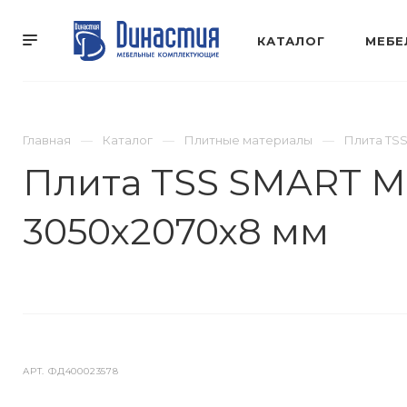
КАТАЛОГ
МЕБЕ
Главная
Каталог
Плитные материалы
Плита TS
Плита TSS SMART 
3050х2070х8 мм
АРТ.
ФД400023578