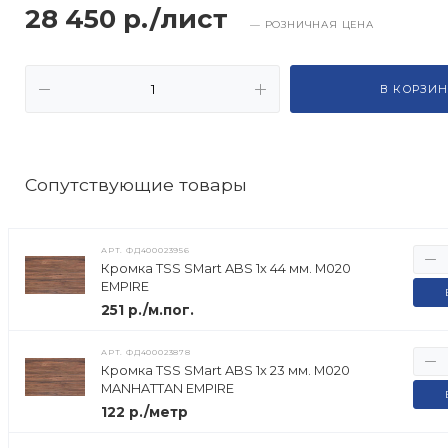
28 450 р./лист
— РОЗНИЧНАЯ ЦЕНА
В КОРЗИН
Cопутствующие товары
АРТ.
ФД400023956
Кромка TSS SMart ABS 1х 44 мм. M020
EMPIRE
251 р./м.пог.
АРТ.
ФД400023878
Кромка TSS SMart ABS 1х 23 мм. M020
MANHATTAN EMPIRE
122 р./метр