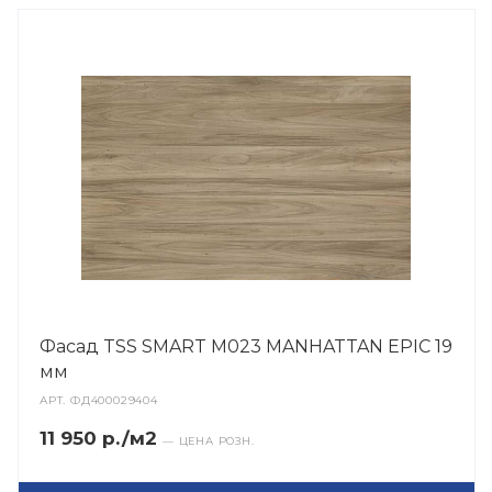
Фасад TSS SMART M023 MANHATTAN EPIC 19
мм
АРТ.
ФД400029404
11 950 р./м2
— ЦЕНА РОЗН.