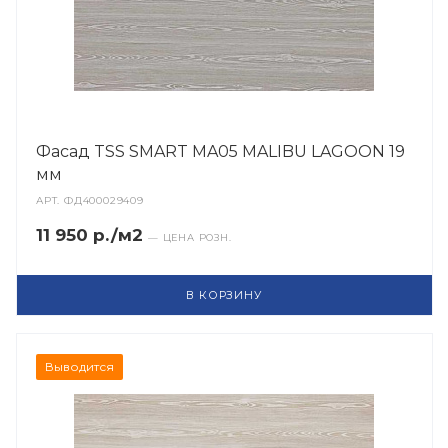
Фасад TSS SMART MA05 MALIBU LAGOON 19
мм
АРТ.
ФД400029409
11 950 р./м2
— ЦЕНА РОЗН.
В КОРЗИНУ
Выводится