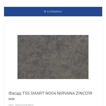
В КОРЗИНУ
Фасад TSS SMART N004 NIRVANA ZINCO19
мм
АРТ.
ФД400029414