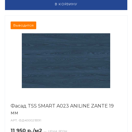
В КОРЗИНУ
Выводится
Фасад TSS SMART A023 ANILINE ZANTE 19
мм
АРТ.
ФД400029391
11 950 р./м2
— ЦЕНА РОЗН.