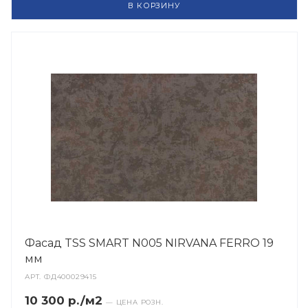
В КОРЗИНУ
Фасад TSS SMART N005 NIRVANA FERRO 19
мм
АРТ.
ФД400029415
10 300 р./м2
— ЦЕНА РОЗН.