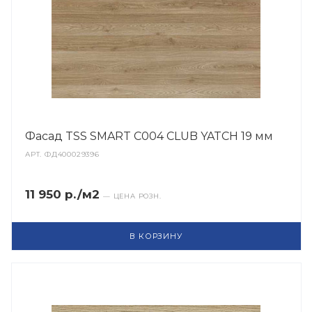
Фасад TSS SMART C004 CLUB YATCH 19 мм
АРТ.
ФД400029396
11 950 р./м2
— ЦЕНА РОЗН.
В КОРЗИНУ