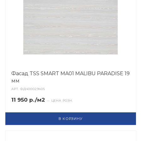
Фасад TSS SMART MA01 MALIBU PARADISE 19
мм
АРТ.
ФД400029405
11 950 р./м2
— ЦЕНА РОЗН.
В КОРЗИНУ